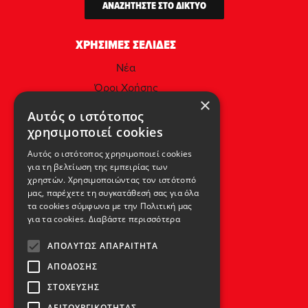
ΑΝΑΖΗΤΗΣΤΕ ΣΤΟ ΔΙΚΤΥΟ
ΧΡΗΣΙΜΕΣ ΣΕΛΙΔΕΣ
Νέα
Όροι Χρήσης
×
Πολιτική Απορρήτου & Προστασίας
Αυτός ο ιστότοπος
Προσωπικών Δεδομένων
χρησιμοποιεί cookies
Πολιτική Μικροδεδομένων (Cookies)
Αυτός ο ιστότοπος χρησιμοποιεί cookies
για τη βελτίωση της εμπειρίας των
ΕΠΙΚΟΙΝΩΝΙΑ
χρηστών. Χρησιμοποιώντας τον ιστότοπό
μας, παρέχετε τη συγκατάθεσή σας για όλα
Αθήνα - Ελλάδα,
τα cookies σύμφωνα με την Πολιτική μας
για τα cookies.
Διαβάστε περισσότερα
Λεωφ. Αθηνών 92,
104 42.
ΑΠΟΛΎΤΩΣ ΑΠΑΡΑΊΤΗΤΑ
Τηλ: (+30) 210 5193 100
ΑΠΌΔΟΣΗΣ
ΣΤΌΧΕΥΣΗΣ
SOCIAL MEDIA
ΛΕΙΤΟΥΡΓΙΚΌΤΗΤΑΣ