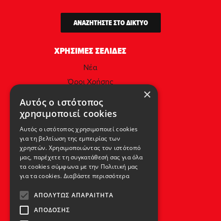
ΑΝΑΖΗΤΗΣΤΕ ΣΤΟ ΔΙΚΤΥΟ
ΧΡΗΣΙΜΕΣ ΣΕΛΙΔΕΣ
Νέα
Όροι Χρήσης
×
Πολιτική Απορρήτου & Προστασίας
Αυτός ο ιστότοπος
Προσωπικών Δεδομένων
χρησιμοποιεί cookies
Πολιτική Μικροδεδομένων (Cookies)
Αυτός ο ιστότοπος χρησιμοποιεί cookies
για τη βελτίωση της εμπειρίας των
ΕΠΙΚΟΙΝΩΝΙΑ
χρηστών. Χρησιμοποιώντας τον ιστότοπό
μας, παρέχετε τη συγκατάθεσή σας για όλα
Αθήνα - Ελλάδα,
τα cookies σύμφωνα με την Πολιτική μας
για τα cookies.
Διαβάστε περισσότερα
Λεωφ. Αθηνών 92,
104 42.
ΑΠΟΛΎΤΩΣ ΑΠΑΡΑΊΤΗΤΑ
Τηλ: (+30) 210 5193 100
ΑΠΌΔΟΣΗΣ